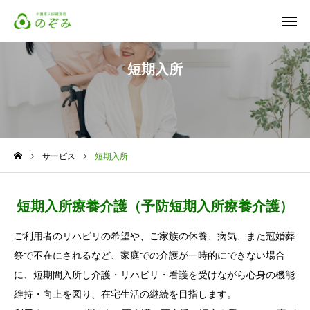
短期入所
お問合せ
営業時間
アクセス
サービス
短期入所
イベント
サービス
短期入所療養介護（予防短期入所療養介護）
採用情報
ご利用者のリハビリの希望や、ご家族の休養、病気、また冠婚葬
祭で不在にされるなど、家庭での介護が一時的にできない場合
よくある質問
に、短期間入所し介護・リハビリ・看護を受けながら心身の機能
維持・向上を図り、在宅生活の継続を目指します。
お問い合わせ